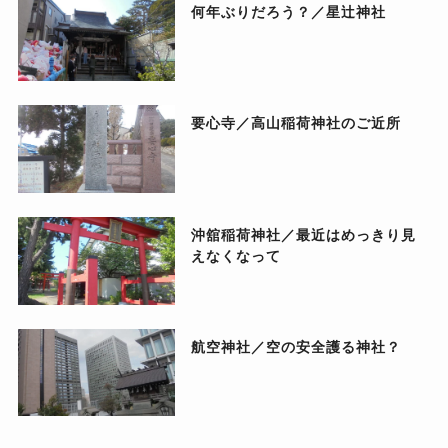
何年ぶりだろう？／星辻神社
要心寺／高山稲荷神社のご近所
沖舘稲荷神社／最近はめっきり見
えなくなって
航空神社／空の安全護る神社？