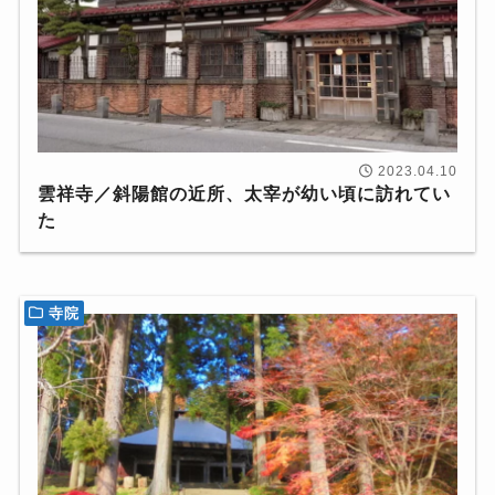
2023.04.10
雲祥寺／斜陽館の近所、太宰が幼い頃に訪れてい
た
寺院