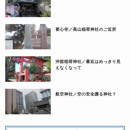
要心寺／高山稲荷神社のご近所
沖舘稲荷神社／最近はめっきり見
えなくなって
航空神社／空の安全護る神社？