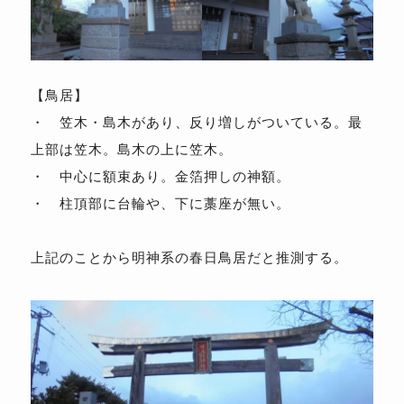
【鳥居】
・ 笠木・島木があり、反り増しがついている。最
上部は笠木。島木の上に笠木。
・ 中心に額束あり。金箔押しの神額。
・ 柱頂部に台輪や、下に藁座が無い。
上記のことから明神系の春日鳥居だと推測する。