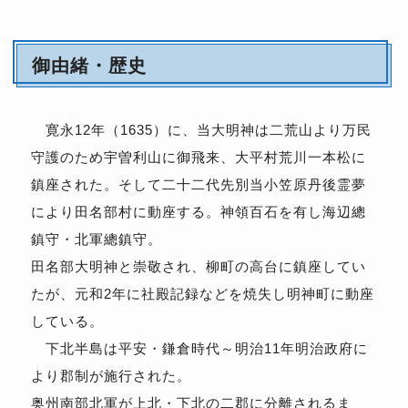
御由緒・歴史
寛永12年（1635）に、当大明神は二荒山より万民
守護のため宇曽利山に御飛来、大平村荒川一本松に
鎮座された。そして二十二代先別当小笠原丹後霊夢
により田名部村に動座する。神領百石を有し海辺總
鎮守・北軍總鎮守。
田名部大明神と崇敬され、柳町の高台に鎮座してい
たが、元和2年に社殿記録などを焼失し明神町に動座
している。
下北半島は平安・鎌倉時代～明治11年明治政府に
より郡制が施行された。
奥州南部北軍が上北・下北の二郡に分離されるま