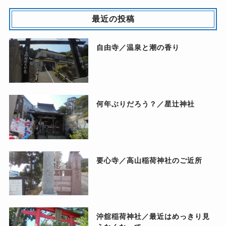
最近の投稿
自由寺／温泉と潮の香り
何年ぶりだろう？／星辻神社
要心寺／高山稲荷神社のご近所
沖舘稲荷神社／最近はめっきり見