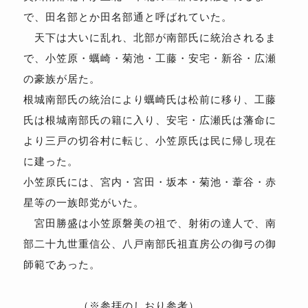
で、田名部とか田名部通と呼ばれていた。
天下は大いに乱れ、北部が南部氏に統治されるま
で、小笠原・蠣崎・菊池・工藤・安宅・新谷・広瀬
の豪族が居た。
根城南部氏の統治により蠣崎氏は松前に移り、工藤
氏は根城南部氏の籍に入り、安宅・広瀬氏は藩命に
より三戸の切谷村に転じ、小笠原氏は民に帰し現在
に建った。
小笠原氏には、宮内・宮田・坂本・菊池・葦谷・赤
星等の一族郎党がいた。
宮田勝盛は小笠原磐美の祖で、射術の達人で、南
部二十九世重信公、八戸南部氏祖直房公の御弓の御
師範であった。
（※参拝のしおり参考）