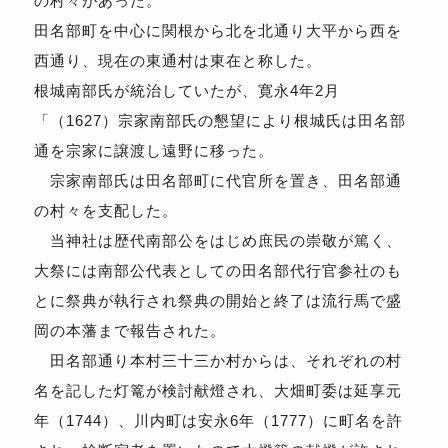
の村々があった。
田名部町を中心に関根から北を北通り大平から西を
西通り、現在の
東通村
は東在と称した。
根城南部氏が統治していたが、寛永4年2月
「（1627）宗家南部氏の懇望により根城氏は田名部
通を宗家に譲渡し遠野に移った。
宗家南部氏は田名部町に代官所を置き、田名部通
の村々を支配した。
当神社は歴代南部公をはじめ庶民の崇敬が篤く、
大祭には南部公代表としての田名部代行官参社のも
とに祭典が執行され祭典の開始と終了は流行馬で盛
岡の本藩まで報告された。
田名部通り本村三十三か村からは、それぞれの村
名を記した灯篭が検討献燈され、大畑町委は延享元
年（1744）、川内町は安永6年（1777）に町名を許