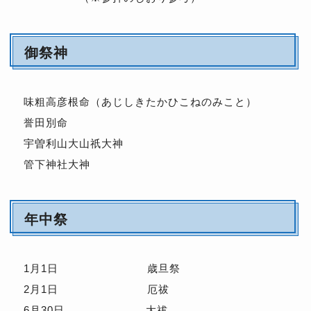
御祭神
味粗高彦根命（あじしきたかひこねのみこと）
誉田別命
宇曽利山大山祇大神
管下神社大神
年中祭
1月1日 歳旦祭
2月1日 厄祓
6月30日 大祓