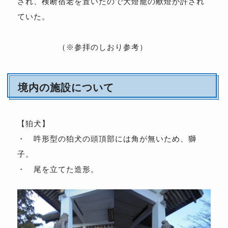
され、検断宿老を置いたので大燈籠の献燈が許され
ていた。
（※参拝のしおり参考）
境内の施設について
【狛犬
】
・ 吽形型の狛犬の頭頂部には角が無いため、獅
子。
・ 尾を立てた造形。