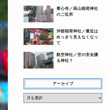
要心寺／高山稲荷神社
のご近所
沖舘稲荷神社／最近は
めっきり見えなくなっ
て
航空神社／空の安全護
る神社？
アーカイブ