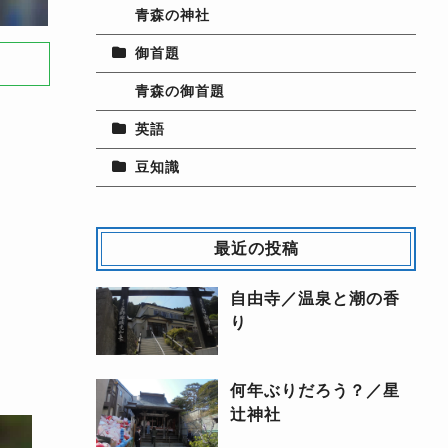
青森の神社
御首題
青森の御首題
英語
豆知識
最近の投稿
自由寺／温泉と潮の香
り
何年ぶりだろう？／星
辻神社