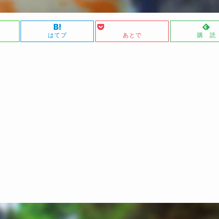
はてブ
あとで
購 読