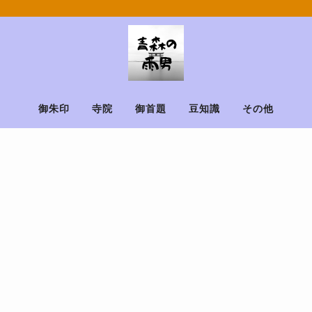
御朱印
寺院
御首題
豆知識
その他