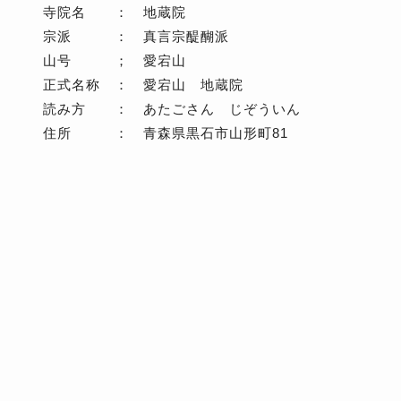
寺院名 ： 地蔵院
宗派 ： 真言宗醍醐派
山号 ； 愛宕山
正式名称 ： 愛宕山 地蔵院
読み方 ： あたごさん じぞういん
住所 ： 青森県黒石市山形町81