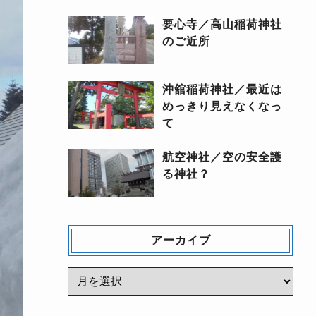
要心寺／高山稲荷神社
のご近所
沖舘稲荷神社／最近は
めっきり見えなくなっ
て
航空神社／空の安全護
る神社？
アーカイブ