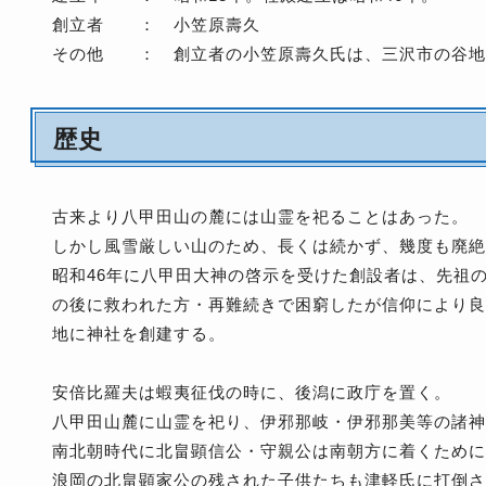
創立者 ： 小笠原壽久
その他 ： 創立者の小笠原壽久氏は、三沢市の谷地
歴史
古来より八甲田山の麓には山霊を祀ることはあった。
しかし風雪厳しい山のため、長くは続かず、幾度も廃絶
昭和46年に八甲田大神の啓示を受けた創設者は、先祖
の後に救われた方・再難続きで困窮したが信仰により良
地に神社を創建する。
安倍比羅夫は蝦夷征伐の時に、後潟に政庁を置く。
八甲田山麓に山霊を祀り、伊邪那岐・伊邪那美等の諸神
南北朝時代に北畠顕信公・守親公は南朝方に着くために
浪岡の北畠顕家公の残された子供たちも津軽氏に打倒さ