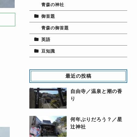
青森の神社
御首題
青森の御首題
英語
豆知識
最近の投稿
自由寺／温泉と潮の香
り
何年ぶりだろう？／星
辻神社