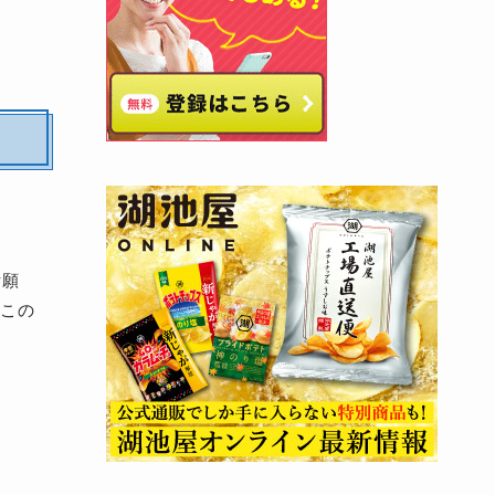
祈願
この