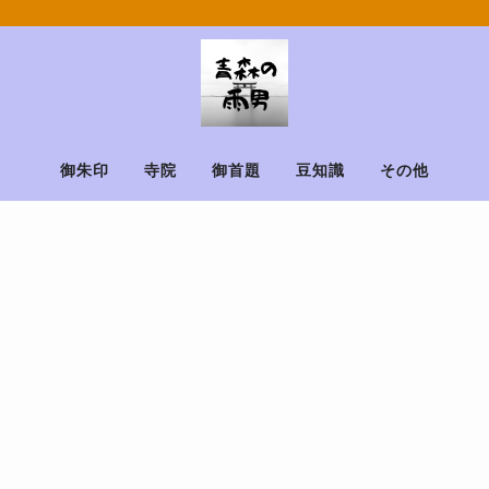
御朱印
寺院
御首題
豆知識
その他