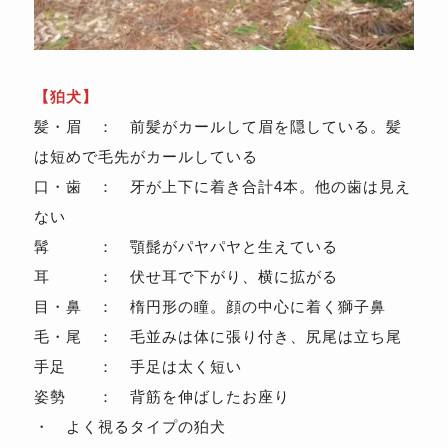
【狛犬】
髪・眉 ： 前髪がカールして眉を隠している。髪
は短めで毛先がカールしている
口・歯 ： 牙が上下に着き合計4本。他の歯は見え
ない
髯 ： 顎髭がパヤパヤと生えている
耳 ： 伏せ耳で下がり、横に拡がる
目・鼻 ： 楕円形の瞳。顔の中心に着く獅子鼻
毛・尾 ： 毛並みは体に張り付き、尻尾は立ち尾
手足 ： 手足は太く短い
姿勢 ： 背筋を伸ばしたお座り
・ よく視るタイプの狛犬