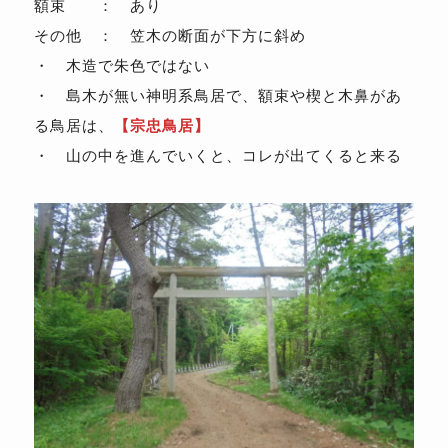
額束 ： あり
その他 ： 笠木の断面が下方に斜め
・ 木造で朱色ではない
・ 島木が無い神明系鳥居で、額束や楔と木鼻があ
る鳥居は、
【宗忠鳥居】
・ 山の中を進んでいくと、コレが出てくると来る