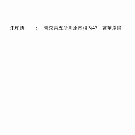
朱印所 ： 青森県五所川原市相内47 蓮華庵隣