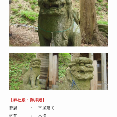
【御社殿・御拝殿】
階層 ： 平屋建て
材質 ： 木造