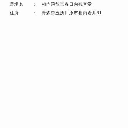
霊場名 ： 相内飛龍宮春日内観音堂
住所 ： 青森県五所川原市相内岩井81