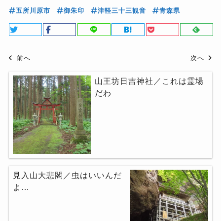
五所川原市
御朱印
津軽三十三観音
青森県
前へ
次へ
山王坊日吉神社／これは霊場
だわ
見入山大悲閣／虫はいいんだ
よ…