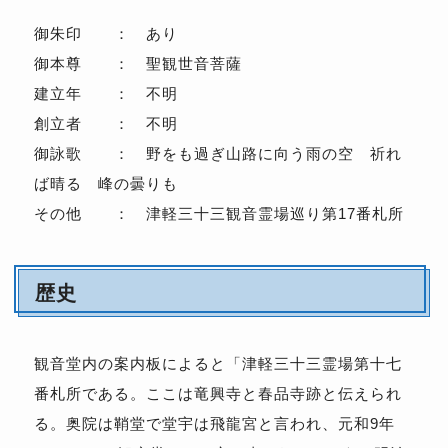
御朱印 ： あり
御本尊 ： 聖観世音菩薩
建立年 ： 不明
創立者 ： 不明
御詠歌 ： 野をも過ぎ山路に向う雨の空 祈れ
ば晴るゝ峰の曇りも
その他 ： 津軽三十三観音霊場巡り第17番札所
歴史
観音堂内の案内板によると「津軽三十三霊場第十七
番札所である。ここは竜興寺と春品寺跡と伝えられ
る。奥院は鞘堂で堂宇は飛龍宮と言われ、元和9年