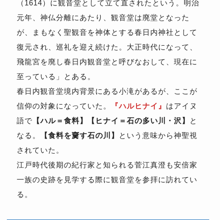
（1614）に観音堂として立て直されたという。明治
元年、神仏分離にあたり、観音堂は廃堂となった
が、まもなく聖観音を神体とする春日内神社として
復元され、巡礼を迎え続けた。大正時代になって、
飛龍宮を廃し春日内観音堂と呼びなおして、現在に
至っている」とある。
春日内観音堂境内背景にある小滝があるが、ここが
信仰の対象になっていた。
『ハルヒナイ』
はアイヌ
語で
【ハル＝食料】【ヒナイ＝石の多い川・沢】
と
なる。
【食料を齎す石の川】
という意味から神聖視
されていた。
江戸時代後期の紀行家と知られる菅江真澄も安倍家
一族の史跡を見学する際に観音堂を参拝に訪れてい
る。