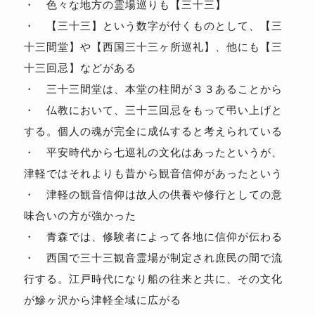
・ 色々な地方の霊場巡りも【三十三】
・ 【三十三】という数字が付くものとして、【三
十三間堂】や【西国三十三ヶ所巡礼】、他にも【三
十三回忌】などがある
・ 三十三間堂は、本堂の柱間が３３あることから
・ 仏教において、三十三回忌をもって弔い上げと
する。個人の魂が完全に成仏すると考えられている
・ 平安時代から七巡礼の文化はあったというが、
津軽ではそれよりも昔から観音信仰があったという
・ 津軽の観音信仰は故人の供養や修行としての意
味合いの方が強かった
・ 青森では、修験者によって各地に信仰が伝わる
・ 西国で三十三観音霊場が制定され庶民の間で流
行する。江戸時代になり船の往来と共に、その文化
が鰺ヶ沢から津軽全域に広がる